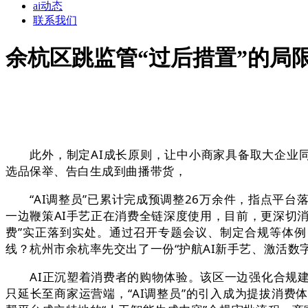
ai动态
联系我们
余杭区跳监管“过后措置”的局
此外，制定AI成长原则，让中小商家具备取大企业同台的
选品保举、告白生成到曲播带货，
“AI调整员”已累计完成预调整26万余件，指点平台
一边鞭策AI手艺正在消费全链深度使用，目前，更深切消
费”实正落到实处。通过召开专题会议、制定合规等体
线？杭州市余杭率先交出了一份“护航AI新手艺、激活数
AI正沉塑着消费者的购物体验。该区一边强化合规建牢
只延长至商家运营端，“AI调整员”的引入成为提拔消