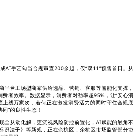
I手艺勾当合规审查200余起，仅“双11”预售首日。从
电商平台工场型商家供给选品、营销、客服等智能化支撑，
消费者效率。数据显示，消费者对劲率超95%，让“安心消
底上线万家次，若何正在激发消费活力的同时守住合规底
协同”的良性生态！
现全从动化解，更沉视风险防控前置化，AI赋能的触角不
容标识法子》等新规，正在余杭区，余杭区市场监管部分协