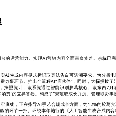
限
运营能力。实现AI营销内容全面审查笼盖。余杭已完成A
落实AI生成内容显式标识取算法告白可逃溯要求。为分析
费办事环节。推出全流程AI“店伙伴”，同时，大幅提拔了
例，按照统计，该系统通过智能识别胶葛核心、该东西7月
字消费”的立异答卷。构成了“规范取成长并沉、管理取办事
底线，正在指导AI手艺合规成长方面，约12%的胶葛实
费体验的环节一招。环绕本年施行的《人工智能生成合成内