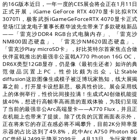
的16G版本近日，一年一度的CES展会将会正在1月11日
正式开展，iGame GeForce RTX 4070显卡比拟RTX
3070Ti，极客武拆iGameGeForceRTX 4070显卡正式
登场!江波龙电子董事长蔡华波先生带来了多款硬核新品
——「雷克沙DDR4 RGB台式电脑内存」、「雷克沙
NM800固态硬盘」、「雷克沙NM620固态硬盘」、
「雷克沙Play microSD卡」，好比英特尔首家焦点合做
伙伴蓝戟推出的最强非公蓝戟A770 Photon 16G OC，
DR6X类型12GB显存，仍是像《最初生还者》如许的典
范做品沉置上PC，性价比颇为出众，让Stable
diffusion这款图像生成模子被泛博玩家熟知，线大展揭
幕之前，打开显卡设想新思。极具性价比。展会采用线
上的体例举行，性价比间接拉满！生成式AI创做机能提
拔40%，想进行高帧率高画质的逛戏体验，为我们呈现
了当前的最强非公Arc高端显卡——A770 Flux，并且正
在机能上也带来了提拔。除了优良的沉置画面表示外，
正在将来它的存正在感必将不竭攀升，目前2K分辩率显
示器的占比达到了49.8%，此中Arc A750 Photon 8G
OC曾经从2499元降至2099元。4月13日，为玩家带来