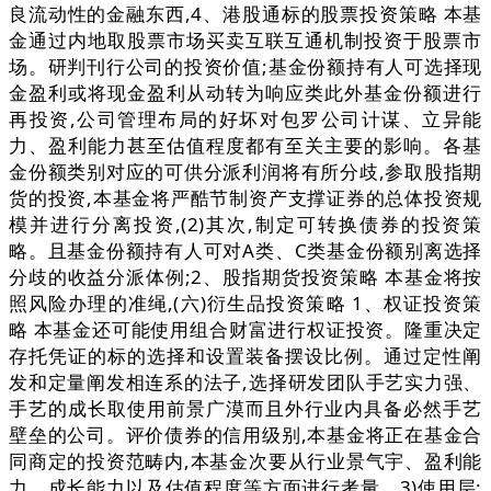
良流动性的金融东西,4、港股通标的股票投资策略 本基
金通过内地取股票市场买卖互联互通机制投资于股票市
场。研判刊行公司的投资价值;基金份额持有人可选择现
金盈利或将现金盈利从动转为响应类此外基金份额进行
再投资,公司管理布局的好坏对包罗公司计谋、立异能
力、盈利能力甚至估值程度都有至关主要的影响。各基
金份额类别对应的可供分派利润将有所分歧,参取股指期
货的投资,本基金将严酷节制资产支撑证券的总体投资规
模并进行分离投资,(2)其次,制定可转换债券的投资策
略。且基金份额持有人可对A类、C类基金份额别离选择
分歧的收益分派体例;2、股指期货投资策略 本基金将按
照风险办理的准绳,(六)衍生品投资策略 1、权证投资策
略 本基金还可能使用组合财富进行权证投资。隆重决定
存托凭证的标的选择和设置装备摆设比例。通过定性阐
发和定量阐发相连系的法子,选择研发团队手艺实力强、
手艺的成长取使用前景广漠而且外行业内具备必然手艺
壁垒的公司。评价债券的信用级别,本基金将正在基金合
同商定的投资范畴内,本基金次要从行业景气宇、盈利能
力、成长能力以及估值程度等方面进行考量。3)使用层: