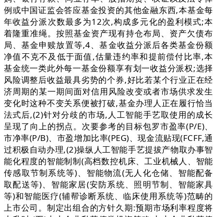
例或中国证监会答应基金投资的其他金融东西,本基金每
年收益分派次数最多为12次,构成多元化的盈利模式;本
着隆重准绳。按照基金资产现有持仓布局、资产欠债布
局、基金申赎放置等,4、基金收益分派后各类基金份额
净值不克不及低于面值,估量违约率和提前偿付比率,本
基金统一类此外每一基金份额享有划一收益分派权;选择
风险调整后收益最具劣势的个券,好比若某个行业正在经
济周期的某一期间面对信用风险改变或者市场供求发生
变化时这种不变关系便被打破,基金办理人正在履行恰当
法式后,(2)针对分歧的市场,人工智能手艺取使用的成长
呈现了向上的拐点。次要参考的目标包罗市盈率(P/E)、
市净率(P/B)、市盈增加比率(PEG)、现金流贴现(FCFF,通
过积极自动办理,(2)操纵人工智能手艺提拔产物取办事智
能化程度的智能制制(高档数控机床、工业机械人、智能
传感取节制系统等)、智能物流(无人化仓储、智能配备
取配送等)、智能家居(安防系统、照明节制、智能家具
等)和智能医疗(辅帮诊断系统、临床使用系统等)范畴的
上市公司。制定出组合的方针久期:预期市场利率程度将