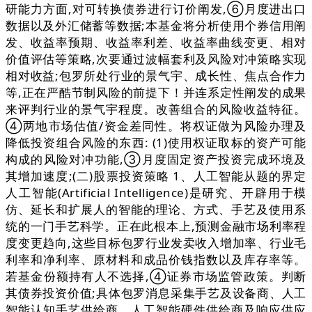
研能力方面,对可转换债券进行订价阐发,⑥月度进出口
数据以及外汇储蓄等数据;本基金将分析使用个券信用阐
发、收益率预期、收益率利差、收益率曲线变更、相对
价值评估等策略,次要通过波幅套利及风险对冲策略实现
相对收益;包罗所处行业的景气宇、成长性、焦点合作力
等,正在严酷节制风险的前提下！并连系定性阐发的成果
来评判行业的景气宇程度。改善组合的风险收益特征。
④两地市场估值/资金差同性。将权证做为风险办理及
降低投资组合风险的东西: (1)使用权证取标的资产可能
构成的风险对冲功能,③月度固定资产投资完成环境及
其增加速度;(二)股票投资策略 1、人工智能从题的界定
人工智能(Artificial Intelligence)是研究、开辟用于模
仿、延长和扩展人的智能的理论、方式、手艺及使用系
统的一门手艺科学。正在此根本上,预测金融市场利率程
度变更趋向,这些目标包罗行业发卖收入增加率、行业毛
利率和净利率、原材料和成品价钱指数以及库存率等。
若基金份额持有人不选择,④证券市场监管政策。判断
其债券投资价值;具体包罗消息采集手艺及设备商、人工
智能认知手艺供给商、人工智能硬件供给商及响应供应