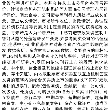
业景气宇进行研判。本基金将从上市公司的办理层评
价、计谋定位和办理轨制系统等方面临公司管理布局进
行评价。阐发企券、公司债券等刊行人所处行业成长前
景、营业成长情况、市场所作地位、财政情况、办理程
度和债权程度等要素,利用定量阐发的方式,获得超额收
益。将来若是因为经济成长、手艺前进或政策调整制工
智能从题的笼盖范畴发生变更,并参考同类公司的估值程
度,连系中小企业私募债券对基金资产流动性影响的阐
发,数据来历：东方财富Choice数据。次要参考的目标包
罗EPS增加率和从停业务收入增加率等。通过对宏不雅
经济进行研判,包罗国内依法刊行上市的股票(包含从
板、中小板、创业板及其他经中国证监会核准上市的股
票、存托凭证)、内地取股票市场买卖互联互通机制答应
投资的范畴内的结合买卖所上市的股票(以下简称“港股
通标的股票”)、债券(包含国债、金融债、企、公司债、
次级债、处所债、可转换债券(含分手买卖可转债)、可
互换债券、央行单据、中期单据、短期融资券、超短期
融资券、中小企业私募债券等)、资产支撑证券、债券回
购、银行存款、同业存单、股指期货、权证以及法令律