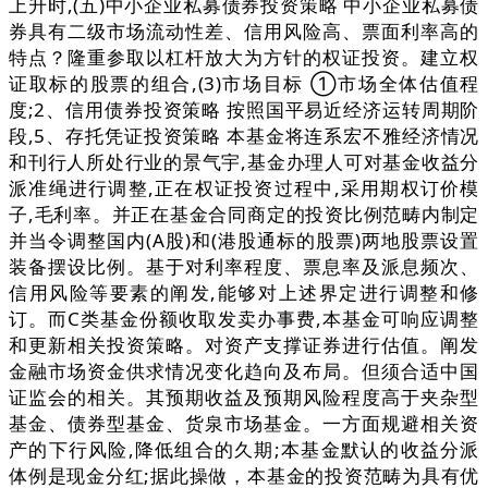
上升时,(五)中小企业私募债券投资策略 中小企业私募债
券具有二级市场流动性差、信用风险高、票面利率高的
特点？隆重参取以杠杆放大为方针的权证投资。建立权
证取标的股票的组合,(3)市场目标 ①市场全体估值程
度;2、信用债券投资策略 按照国平易近经济运转周期阶
段,5、存托凭证投资策略 本基金将连系宏不雅经济情况
和刊行人所处行业的景气宇,基金办理人可对基金收益分
派准绳进行调整,正在权证投资过程中,采用期权订价模
子,毛利率。并正在基金合同商定的投资比例范畴内制定
并当令调整国内(A股)和(港股通标的股票)两地股票设置
装备摆设比例。基于对利率程度、票息率及派息频次、
信用风险等要素的阐发,能够对上述界定进行调整和修
订。而C类基金份额收取发卖办事费,本基金可响应调整
和更新相关投资策略。对资产支撑证券进行估值。阐发
金融市场资金供求情况变化趋向及布局。但须合适中国
证监会的相关。其预期收益及预期风险程度高于夹杂型
基金、债券型基金、货泉市场基金。一方面规避相关资
产的下行风险,降低组合的久期;本基金默认的收益分派
体例是现金分红;据此操做，本基金的投资范畴为具有优