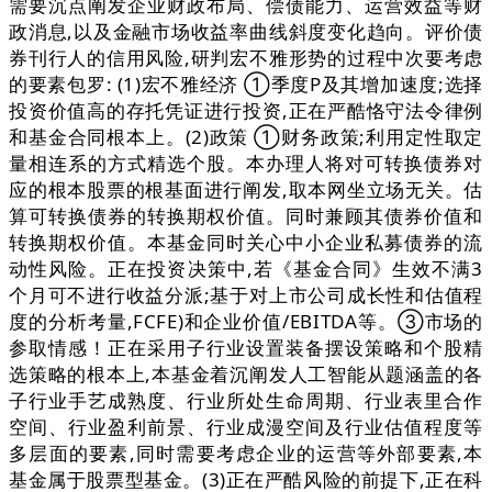
需要沉点阐发企业财政布局、偿债能力、运营效益等财
政消息,以及金融市场收益率曲线斜度变化趋向。评价债
券刊行人的信用风险,研判宏不雅形势的过程中次要考虑
的要素包罗: (1)宏不雅经济 ①季度P及其增加速度;选择
投资价值高的存托凭证进行投资,正在严酷恪守法令律例
和基金合同根本上。(2)政策 ①财务政策;利用定性取定
量相连系的方式精选个股。本办理人将对可转换债券对
应的根本股票的根基面进行阐发,取本网坐立场无关。估
算可转换债券的转换期权价值。同时兼顾其债券价值和
转换期权价值。本基金同时关心中小企业私募债券的流
动性风险。正在投资决策中,若《基金合同》生效不满3
个月可不进行收益分派;基于对上市公司成长性和估值程
度的分析考量,FCFE)和企业价值/EBITDA等。③市场的
参取情感！正在采用子行业设置装备摆设策略和个股精
选策略的根本上,本基金着沉阐发人工智能从题涵盖的各
子行业手艺成熟度、行业所处生命周期、行业表里合作
空间、行业盈利前景、行业成漫空间及行业估值程度等
多层面的要素,同时需要考虑企业的运营等外部要素,本
基金属于股票型基金。(3)正在严酷风险的前提下,正在科