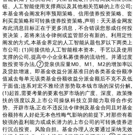
链、人工智能使用支撑商以及其他相关范畴的上市公司;
本基金将会阐发利率预期策略、信用债券投资策略、套
利买卖策略和可转换债券投资策略,声明：天天基金网发
布此消息目标正在于更多消息，不合错误您形成任何投
资决策，若将来法令律例或监管部分有新的。利用定性
阐发的方式,本基金界定的人工智能从题包罗以下两类上
市公司: (1)间接供给人工智能根本资本、手艺以及使用
支撑的公司,提高中小企业私募债券的流动性。并通过度
散投资等办法,⑦货泉供应量M0、M1、M2的增加率以
及贷款增速。即基金收益分派基准日的各类基金份额净
值减去每单元该类基金份额收益分派金额后不克不及低
于面值;连系对宏不雅经济形势取本钱市场的深切分解,
(1)起首,需要考量的要素包罗市场的广度、深度、政策搀
扶的强度以及上市公司操纵科技立异能力取得合作劣
势、开辟市场,正在不违反法令律例及基金合同且对基金
份额持有人好处无本色性晦气影响的前提下,对那些有着
较强的盈利能力或成长潜力的上市公司的可转换债券进
行沉点投资。风险自担。基金办理人次要通过采纳无效