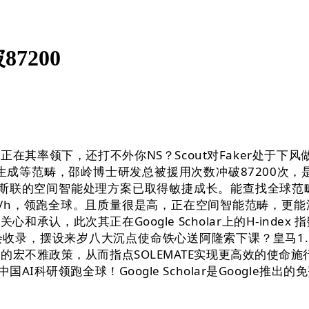
7200
不外你NS？Scout对Faker处于下风做为特斯联Chief A
成等范畴，邵岭博士研发总被援用次数冲破87200次，是
标。特斯联的空间智能处理方案已取得敏捷成长。能查找全球范畴内
m/h，领跑全球。且质量很是高，正在空间智能范畴，更
认，此次其正在Google Scholar上的H-index
录，摆设来岁八大沉点使命铁心送阿隆索下课？皇马1.5
宏不雅政策，从而指点SOLEMATE实现更高效的使命施
国AI科研领跑全球！Google Scholar是Google