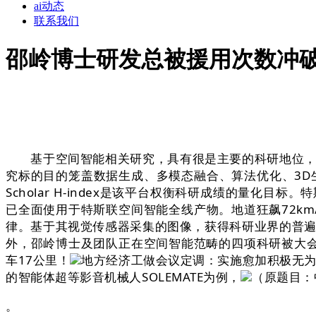
ai动态
联系我们
邵岭博士研发总被援用次数冲破8
基于空间智能相关研究，具有很是主要的科研地位，正在其率领下，还打
究标的目的笼盖数据生成、多模态融合、算法优化、3D生
Scholar H-index是该平台权衡科研成绩的量化目
已全面使用于特斯联空间智能全线产物。地道狂飙72k
律。基于其视觉传感器采集的图像，获得科研业界的普遍关心和承
外，邵岭博士及团队正在空间智能范畴的四项科研被大会收
车17公里！
地方经济工做会议定调：实施愈加积极无为的
的智能体超等影音机械人SOLEMATE为例，
（原题目：中
。