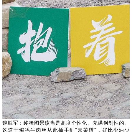
魏胜军：终极图景该当是高度个性化、充满创制性的。
这道干煸牦牛肉丝从此插手到“云菜谱”，好比少油少