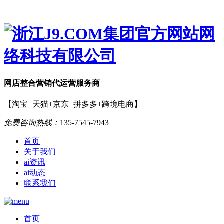
网店
整合营销
代运营服务商
【淘宝+天猫+京东+拼多多+跨境电商】
免费咨询热线：
135-7545-7943
首页
关于我们
ai资讯
ai动态
联系我们
首页