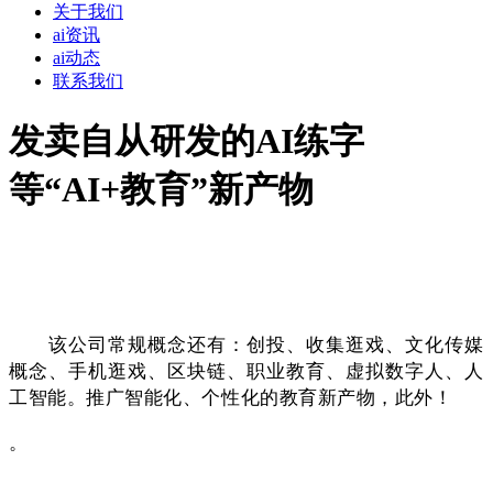
关于我们
ai资讯
ai动态
联系我们
发卖自从研发的AI练字
等“AI+教育”新产物
该公司常规概念还有：创投、收集逛戏、文化传媒
概念、手机逛戏、区块链、职业教育、虚拟数字人、人
工智能。推广智能化、个性化的教育新产物，此外！
。