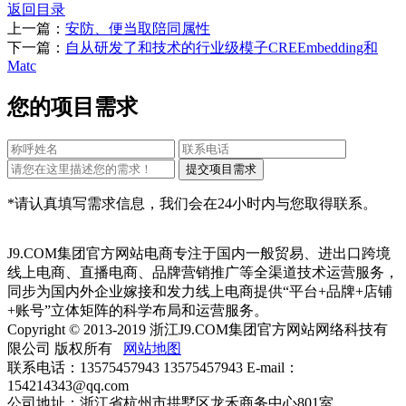
返回目录
上一篇：
安防、便当取陪同属性
下一篇：
自从研发了和技术的行业级模子CREEmbedding和
Matc
您的项目需求
*请认真填写需求信息，我们会在24小时内与您取得联系。
J9.COM集团官方网站电商专注于国内一般贸易、进出口跨境
线上电商、直播电商、品牌营销推广等全渠道技术运营服务，
同步为国内外企业嫁接和发力线上电商提供“平台+品牌+店铺
+账号”立体矩阵的科学布局和运营服务。
Copyright © 2013-2019 浙江J9.COM集团官方网站网络科技有
限公司 版权所有
网站地图
联系电话：13575457943 13575457943 E-mail：
154214343@qq.com
公司地址：浙江省杭州市拱墅区龙禾商务中心801室