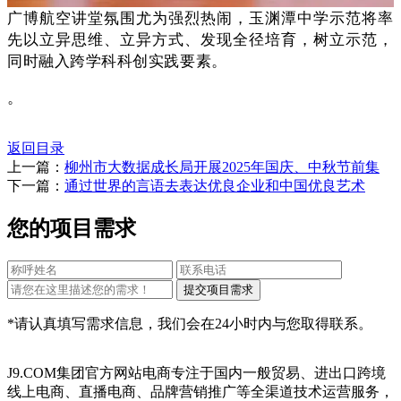
广博航空讲堂氛围尤为强烈热闹，玉渊潭中学示范将率
先以立异思维、立异方式、发现全径培育，树立示范，
同时融入跨学科科创实践要素。
。
返回目录
上一篇：
柳州市大数据成长局开展2025年国庆、中秋节前集
下一篇：
通过世界的言语去表达优良企业和中国优良艺术
您的项目需求
*请认真填写需求信息，我们会在24小时内与您取得联系。
J9.COM集团官方网站电商专注于国内一般贸易、进出口跨境
线上电商、直播电商、品牌营销推广等全渠道技术运营服务，