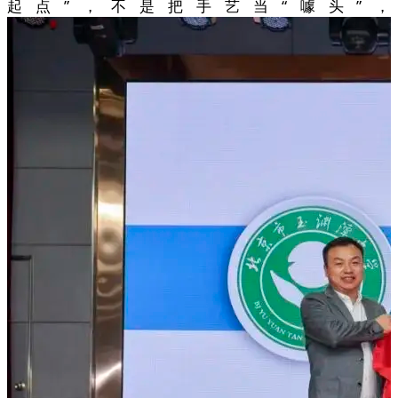
起点”，不是把手艺当“噱头”，