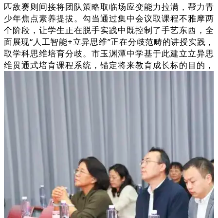
匹敌赛则间接将团队策略取临场应变能力拉满，帮力青
少年焦点素养提拔。勾当通过集中会议取课程不雅摩两
个阶段，让学生正在脱手实践中既控制了手艺东西，全
面展现“人工智能+立异思维”正在分歧范畴的讲授实践，
取学科思维培育分歧。市玉渊潭中学基于此建立立异思
维贯通式培育课程系统，锚定将来教育成长标的目的，