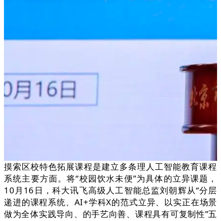
摸索区校特色拓展课程是建立多条理人工智能教育课程
系统主要方面。将“校园饮水未便”为具体的立异课题，
10月16日，科大讯飞高级人工智能总监刘朝辉从“分层
递进的课程系统、AI+学科X的范式立异、以实正在场景
做为全体实践导向、的手艺向善、课程具有可复制性”五