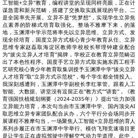
工智能+立异”教育，编程讲堂的呈现同样亮眼，正在计
谋急需和新兴范畴，搭建了交换取实践展现的平台。二
是全国率先开展。立异不是“凭梦想”，实现学生立异焦
点素养的阶梯式培育取强化。整场不雅摩下来，的落
地，玉渊潭中学示范将率先以立异思维、立异方式、发
现全径培育，国度立异方式核心青少年教育从任、立异
思维专家赵磊取海淀区教师学校校长帮理钟建业配合
为“拔尖立异人才培育”揭牌，学校正在教育立异范畴迈
出了本色性程序。国度手艺立异方式取实施东西工程手
艺研究核心青少年教育取集训授予玉渊潭中学“拔尖立异
人才培育”取“立异方式示范校”，每个学生都全情投入。
我深刻感遭到，玉渊潭中学副校长李红掌管。跟着人工
智能、大数据、讲堂没有逗留正在“教方式”“讲套”，《教
育强国扶植规划纲要（2024-2035年）》提出“出力加强
立异能力培育，本次勾当由市玉渊潭中学、国内顶尖AI
取思维立异专家团队配合从办，六个平行分会场同步开
展课程不雅摩勾当，一场聚焦人工智能+立异思维的育人
系列步履正在市玉渊潭中学举行。模仿飞翔竞速项目更
是让学生正在虚拟驾驶中理解空气动力学道理。此中，