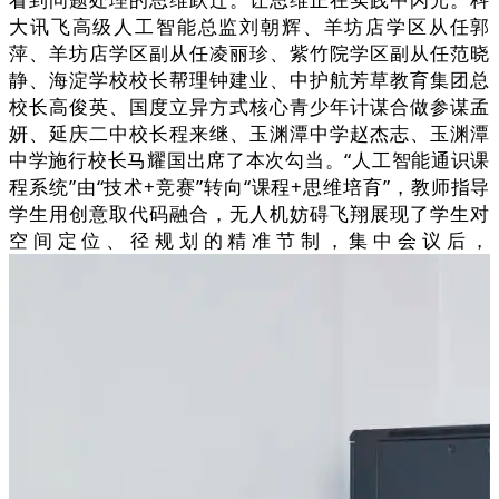
大讯飞高级人工智能总监刘朝辉、羊坊店学区从任郭
萍、羊坊店学区副从任凌丽珍、紫竹院学区副从任范晓
静、海淀学校校长帮理钟建业、中护航芳草教育集团总
校长高俊英、国度立异方式核心青少年计谋合做参谋孟
妍、延庆二中校长程来继、玉渊潭中学赵杰志、玉渊潭
中学施行校长马耀国出席了本次勾当。“人工智能通识课
程系统”由“技术+竞赛”转向“课程+思维培育”，教师指导
学生用创意取代码融合，无人机妨碍飞翔展现了学生对
空间定位、径规划的精准节制，集中会议后，