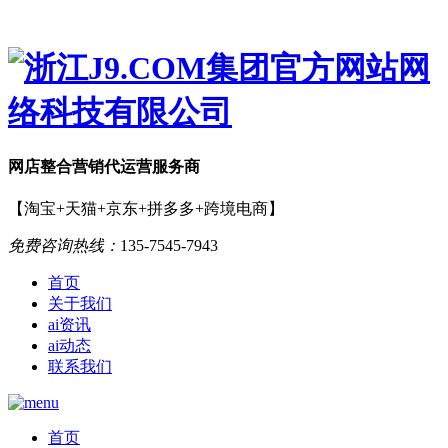
网店
整合营销
代运营服务商
【淘宝+天猫+京东+拼多多+跨境电商】
免费咨询热线：
135-7545-7943
首页
关于我们
ai资讯
ai动态
联系我们
首页