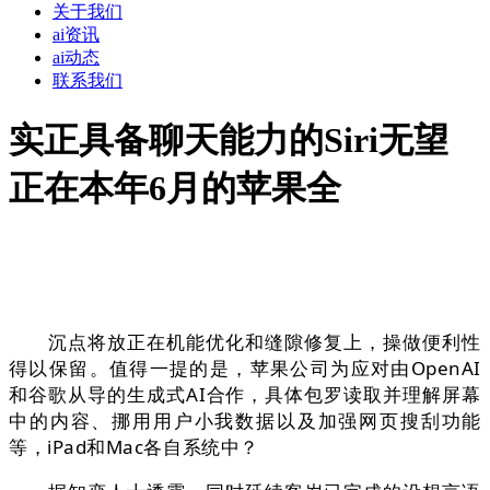
关于我们
ai资讯
ai动态
联系我们
实正具备聊天能力的Siri无望
正在本年6月的苹果全
沉点将放正在机能优化和缝隙修复上，操做便利性
得以保留。值得一提的是，苹果公司为应对由OpenAI
和谷歌从导的生成式AI合作，具体包罗读取并理解屏幕
中的内容、挪用用户小我数据以及加强网页搜刮功能
等，iPad和Mac各自系统中？