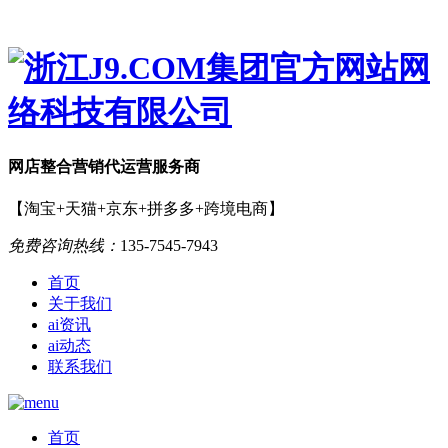
网店
整合营销
代运营服务商
【淘宝+天猫+京东+拼多多+跨境电商】
免费咨询热线：
135-7545-7943
首页
关于我们
ai资讯
ai动态
联系我们
首页