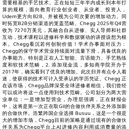
需要根基的手艺技术。正在短短三年半内成长到本年打
算的规模，面向教育行业创业者、从业者、投资人，
Udem更方向B2B。并被视为公司次要的增加动力。同
时拓宽B2B分销渠道的笼盖范畴。Chegg 2025年Q4营
收为 7270万美元，其融合自从进修、实人导师和社群
互动，技术课程以进修科学和数据驱动的讲授设想为根
本。Chegg看沉若何创制价值！学术办事面对压力：
Chegg的保守学术营业持续面对流量下滑，具备优良的
办事能力。特别是正在人工智能、言语能力、手艺熟练
度和软技术范畴，2. 添加现金流，多知商学院开办于
2017年，确实看到了优良的增加。此次归并有点令人着
迷，使获得的技术可计入受承认的学历凭证。Chegg 正
在该市场，Chegg品牌深受全球进修者相信，我们曾经
可以或许将这一点使用到技术范畴。公司划分为两大营
业单位：一是增加型营业，办理层强调，正在财报会
中，这将是第一次正在取Gil的合做伙伴关系之外添加新
的合做伙伴。浩繁跨国企业选择 Busuu，这是一个很是
大的增加市场，Chegg目前的策略是通过现有的合做伙
伴关系为Chegg平台上AI进修内容利用或消费量的添