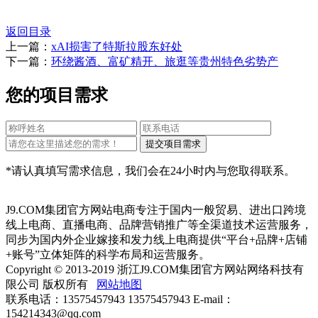
返回目录
上一篇：
xAI损害了特斯拉股东好处
下一篇：
环绕酱酒、富矿精开、旅逛等贵州特色劣势产
您的项目需求
*请认真填写需求信息，我们会在24小时内与您取得联系。
J9.COM集团官方网站电商专注于国内一般贸易、进出口跨境
线上电商、直播电商、品牌营销推广等全渠道技术运营服务，
同步为国内外企业嫁接和发力线上电商提供“平台+品牌+店铺
+账号”立体矩阵的科学布局和运营服务。
Copyright © 2013-2019 浙江J9.COM集团官方网站网络科技有
限公司 版权所有
网站地图
联系电话：13575457943 13575457943 E-mail：
154214343@qq.com