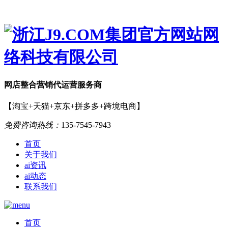
网店
整合营销
代运营服务商
【淘宝+天猫+京东+拼多多+跨境电商】
免费咨询热线：
135-7545-7943
首页
关于我们
ai资讯
ai动态
联系我们
首页