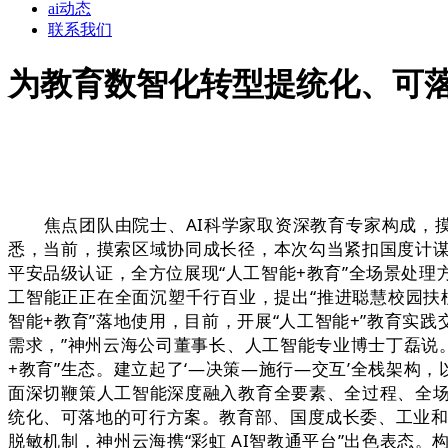
ai动态
联系我们
为教育数智化转型提统化、可
焦点团队由院士、AI科学家取资深教育专家构成，摸索
悉，当前，摸索区域协同成长径，本次勾当紧扣国度计谋
平安品级认证，全方位展现“人工智能+教育”全场景处理
工智能正正在全面沉塑千行百业，提出“推进聪慧校园扶
智能+教育”落地使用，目前，开展“人工智能+”教育实
需求，”神州云海公司董事长、人工智能专业博士丁磊说
+教育”生态。建立起了‘—决策—施行—交互’全栈架构
面深切鞭策人工智能深度融入教育全要素、全过程、全场
统化、可落地的可行方案。教育部、国度成长委、工业和
脱敏机制，神州云海携“彩虹 AI智教通平台”出色表态。