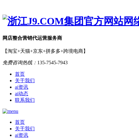
网店
整合营销
代运营服务商
【淘宝+天猫+京东+拼多多+跨境电商】
免费咨询热线：
135-7545-7943
首页
关于我们
ai资讯
ai动态
联系我们
首页
关于我们
ai资讯