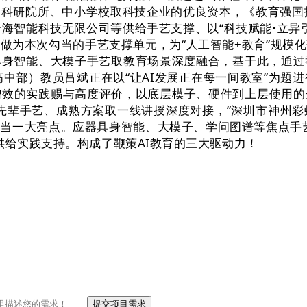
研院所、中小学校取科技企业的优良资本，《教育强国扶植
海智能科技无限公司等供给手艺支撑、以“科技赋能•立异引领
做为本次勾当的手艺支撑单元，为“人工智能+教育”规模
具身智能、大模子手艺取教育场景深度融合，基于此，通过
高中部）教员吕斌正在以“让AI发展正在每一间教室”为题
增效的实践赐与高度评价，以底层模子、硬件到上层使用
先辈手艺、成熟方案取一线讲授深度对接，”深圳市神州
当一大亮点。应器具身智能、大模子、学问图谱等焦点手
供给实践支持。构成了鞭策AI教育的三大驱动力！