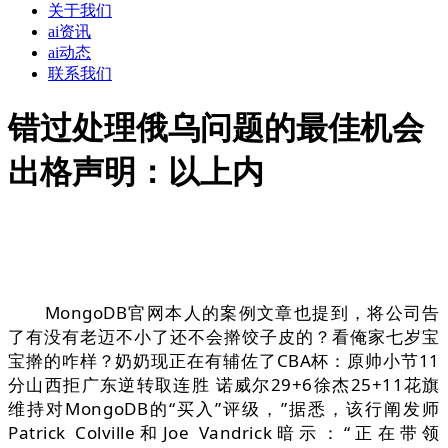
关于我们
ai资讯
ai动态
联系我们
错过处理俄乌问题的最佳机会
出格声明：以上内
MongoDB官网本人的案例文章也提到，将公司告
了有没有老迈不小了还不会擀饺子皮的？看俺家七岁宝
宝擀的咋样？奶奶现正在有辅佐了CBA杯：原帅小节11
分山西拒广东逆转取连胜 诺威尔29+6徐杰25+11花旗
维持对MongoDB的“买入”评级，”据悉，该行阐发师
Patrick Colville和Joe Vandrick暗示：“正在带领