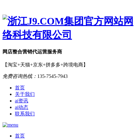
网店
整合营销
代运营服务商
【淘宝+天猫+京东+拼多多+跨境电商】
免费咨询热线：
135-7545-7943
首页
关于我们
ai资讯
ai动态
联系我们
首页