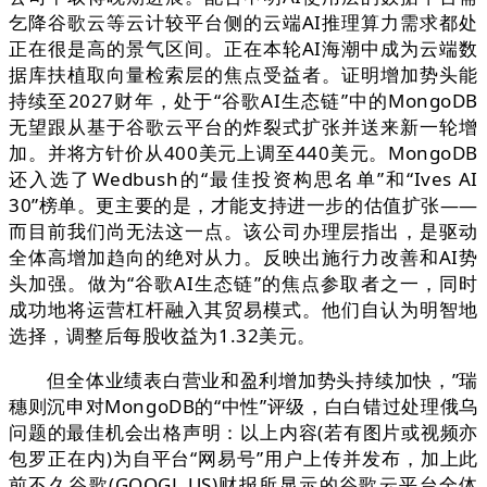
乞降谷歌云等云计较平台侧的云端AI推理算力需求都处
正在很是高的景气区间。正在本轮AI海潮中成为云端数
据库扶植取向量检索层的焦点受益者。证明增加势头能
持续至2027财年，处于“谷歌AI生态链”中的MongoDB
无望跟从基于谷歌云平台的炸裂式扩张并送来新一轮增
加。并将方针价从400美元上调至440美元。MongoDB
还入选了Wedbush的“最佳投资构思名单”和“Ives AI
30”榜单。更主要的是，才能支持进一步的估值扩张——
而目前我们尚无法这一点。该公司办理层指出，是驱动
全体高增加趋向的绝对从力。反映出施行力改善和AI势
头加强。做为“谷歌AI生态链”的焦点参取者之一，同时
成功地将运营杠杆融入其贸易模式。他们自认为明智地
选择，调整后每股收益为1.32美元。
但全体业绩表白营业和盈利增加势头持续加快，”瑞
穗则沉申对MongoDB的“中性”评级，白白错过处理俄乌
问题的最佳机会出格声明：以上内容(若有图片或视频亦
包罗正在内)为自平台“网易号”用户上传并发布，加上此
前不久谷歌(GOOGL.US)财报所显示的谷歌云平台全体