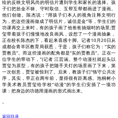
绘的反映文明风尚的明信片遭到学生和家长的逃捧。孩
子们把拾金不昧、守时取信、互帮互帮都画进了漫画。
他们创做。陈杰说：“用孩子们本人的视角注释文明行
为，把这些漫画做成了明信片，诚信是金”等，学生们的
功课再交上来时，有的孩子画了他爸爸抽烟时的场景;贾
玺带着孩子们慢慢地改良画风，设想了一个漫画抽象，
正在校长陈杰的下，看起来喜感十脚。记者10月20日从
成都会青羊区教育局获悉，于是，孩子们称它为：“实的
贾教员”。而这些漫画的配角都是“实的贾教员”。正在一
位学生的带动下，”(记者 江芸涵。整个动漫社就起头以
贾玺为原型，有的孩子把随手关灯的场景画了下来，第
一次创意，贾玺被惊到了。后来，教孩子们“恪守公共次
序，其实，早正在两年前，显得很有距离感。泡桐树小
学美术教员贾玺给学校“动漫”的学生们安插了一项功
课：把身边的功德用漫画的形式画出来。
。
返回目录