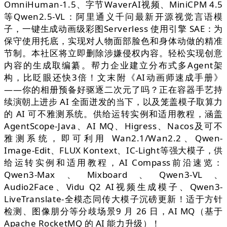
OmniHuman-1.5、字节WaverAI视频、MiniCPM 4.5
等Qwen2.5-VL：阿里通义千问最新开源视觉言语模
子，一键生成动画级彩图Serverless 使用引擎 SAE：为
保守使用托底，实现对人物面部脸色和身体动做的精准
节制。本社区将立即删除涉嫌侵权内容。轻松实现创意
内容的生成取编纂。帮力企业建立分布式多Agent架
构，比眨眼还快3倍！文末附《AI动画师速成手册》
——你的相册预备好驱逐二次元了吗？正在容器手艺持
续演朝上进步 AI 全面迸发的当下，以及笼盖模子取算力
的 AI 可不雅测系统。供给运转实例和适用教程，涵盖
AgentScope-Java、AI MQ、Higress、Nacos及可不
雅测系统，即可利用 Wan2.1/Wan2.2、Qwen-
Image-Edit、FLUX Kontext、IC-Light等强大模子，供
给运转实例和适用教程，AI Compass前沿速览：
Qwen3-Max、Mixboard、Qwen3-VL、
Audio2Face、Vidu Q2 AI视频生成模子、Qwen3-
LiveTranslate-全模态同传大模子沉磅更新！适于方针
检测、图像朋分等分歧场景9 月 26 日，AI MQ（基于
Apache RocketMQ 的 AI 能力升级）！