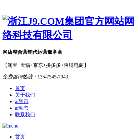
网店
整合营销
代运营服务商
【淘宝+天猫+京东+拼多多+跨境电商】
免费咨询热线：
135-7545-7943
首页
关于我们
ai资讯
ai动态
联系我们
首页