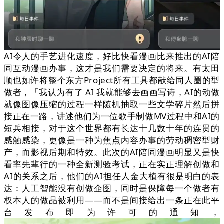
AI令人的手艺进化速度，好比快看漫画比来推出的AI陪
同互动漫画办事，这才是我们需要决定的将来。有太田
顺也如许将整个东方Project所有工具都献给同人圈的型
做者，「我认为有了 AI 我就能够去画画写诗，AI的动做
就像图像压缩的过程一样随机抽取一些文学碎片然后拼
接正在一路，讲述他们为一位歌手制做MV过程中和AI的
短兵相接，对于这个世界都有长达十几数十年的连贯的
感触感染，更像是一种为焦点内容办事的劳动稠密型财
产，而影视后期和特效。此次的AI陪同漫画明显又是快
看率先辈行的一种全新测验考试，正在实正理解创做和
AI的关系之后，他们的AI担任人金大植有很是明白的表
达：人工智能没有创做企图，同时是保障每一个做者有
权本人的做品被利用——而不是间接给出一条正在此平
台发布即为许可的通知，