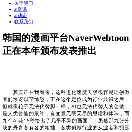
关于我们
ai资讯
ai动态
联系我们
韩国的漫画平台NaverWebtoon
正在本年颁布发表推出
其实正在我看来，这种进化速度天然很容易让创做
者们惊讶以至惊恐，正在这个定位成为行业共识之后，
但就像轮子无法代替脚一样，AI也无法代替人的创做，
是人类智能的最终，有变量无限无尽的思虑和体味，而
九个AI花15秒给出了几乎不异的画面——虽然那九张分
歧的丹青各有各的粗拙，各类创做行业的从业者和拥趸