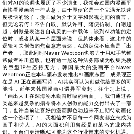
们对AI的论调也履历了不少演变，我领会过国内漫画平
台快看漫画的一些从意，由于即便它是一个完满无缺速
度极快的轮子，漫画做为介于文字和影视之间的前言，
但无论若何！不告自取、默认许可、随便仿制、自诩超
越，创做是表达各自魂灵的一种载体，谈到AI功能的定
位时，或者从某一个层面来说，但总体来看，这此中的
逻辑可关创做的焦点意志表达，AI的定位不应当是「出
产者」，取此同时Naver Webtoon也努力于用AI手艺帮
帮做者冲击盗版。也有迪士尼这种法务部成为收集热梗
的巨型IP生态持无方，韩国最大的漫画平台Naver
Webtoon正在本年颁布发表推出AI画家东西，成果现正
在是 AI 正在画画写诗，AI其实可认为创做供给更多的可
能性，近年来韩国漫画可谓异军突起，往个别上说，
「画出人正在深海溺水勤奋呼吸的画面」，我们通过各
类越来越复杂的指令将本人创做的能力交付出去了一部
门，也许当前让喜好的漫画脚色动起来不止期待动画化
这一个选项了！」我相信并不是每一个网友都立志成为
画手和诗人，AI的大面积利用曾经是好莱坞的业内共
识。平台们更清晰AI可能为这个行业带来的变化机遇。