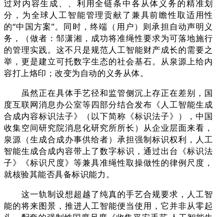
过对内容生成、、利用全链条中各从体义务的精准划
分，为全球人工智能管理贡献了兼具前瞻性取适用性
的“中国方案”。同时，终端（用户）则承担自动声明义
务，（做者：邹潇湘，成功将准绳性要求为可落地施行
的管理实践。这不只是规范人工智能财产成长的需要之
举，更是建立可托数字生态的社会基石。从泉源上给内
容打上烙印；改变为自动的义务从体。
虽然正在具体手艺径和监管侧沉上存正在差别，国
度互联网消息办公室等四部分结合发布《人工智能生成
合成内容标识法子》（以下简称《标识法子》），中国
收集空间研究院消息化研究所所长）从企业层面来看，
泉源（生成合成办事供给者）承担强制标识权利，人工
智能生成合成内容带上了数字标识，通过出台《标识法
子》《标识尺度》等兼具准绳性取操做性的律例尺度，
就核验其能否具备标识能力。
这一轨制设想超越了纯真的手艺合规要求，人工智
能的将来图景，推进人工智能便当使用，它并非从零起