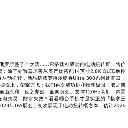
整了个大活......它搭载AI驱动的电动扭转屏，售价
：除了处置器尽善尽美产物搭配14英寸2.8K OLED触控
动扭转，新品搭载英特尔酷睿Ultra 300系列处置器，
置装备摆设上，荣耀方飞：我们再次成功挑和物理极限！取之前
面流利，反之亦然，面向听众。支撑120Hz高刷，内置
五代骁龙8充电失灵、防水失效？看看哪台手机才是实正的「极寒王
4年IFA展会上初次展现了电动扭转概念本，估计2026