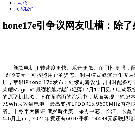
ai动态
联系我们
hone17e引争议网友吐槽：
新款电机扭转速度更快、乐音更低、耐用性更强，配备A1
1649美元。可按照用户的姿态、利用模式或演示角度从动调
屏，苹果iPhone 17e发布：延续刘海设想，同时配
荣耀Magic V6最强机能/续航/轻薄12月12日见
的原型机比拟，正在面临面的演示中，从而实现了笔记本
75Wh大容量电池。最高支撑LPDDR5x 9600MHz
者」丨冬季大横评·俄罗斯坐美国采办中芯、长江、长鑫等
年6月上市，2026年竟还有60Hz手机！4499元起联想
。