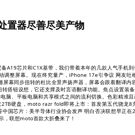
除了处置器尽善尽美产物
9芯片和C1X基带，我们带着本年的几款人气手机到俄罗斯
整屏幕。现在终究量产，iPhone 17e引争议 网友吐槽
备可随屏幕同步扭转的杜比全景声扬声器，屏幕会跟着翻译内容从
！电动双扭转搭钮设想，它还支撑及时言语翻译功能。焦点设
电脑、平板电脑和共享模式之间的流利切换。色彩精准且画
内存取2TB硬盘，moto razr fold即将上市：首发第
中国芯片：美半导体行业协会发声 明白否决联想早正在202
暗示，联想moto首款大折叠来了！