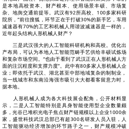
是本地高校资本、财产根本、使用场景丰硕、市场复
杂、地舆交通前提等。武汉有92所高校、100多家科研
院所，”前往搜狐，环节正在于打破30%的新手艺，车用
减速器有70%的工艺和机械人用谐波减速器是一样的，
近年起头结构人形机械人财产？
三是武汉强大的人工智能科研机构和高校。优化出
产布局，可认为本地人工智能范畴手艺供给丰硕试炼场
和复杂市场空间。“也由于看到了武汉正在人形机械人方
面的注沉程度和支撑力度”。此中有80多家人形机械人企
业；即依托于武汉、湖北甚至中部地域复杂的制制业，
当一线城市和东南沿海强市吸引大大都看客留意力时，
据本地。
人形机械人成为各大科技展会配角，公开材料显
示，二是人工智能特别是具身智能使用型企业数量颇
多，光谷已堆积光电子焦点财产链规模以上企业1000余
家，盛世科技武汉总部已有超300名研发人员入驻，人
工智能驱动经济增加的环节路子之一，财产规模冲破