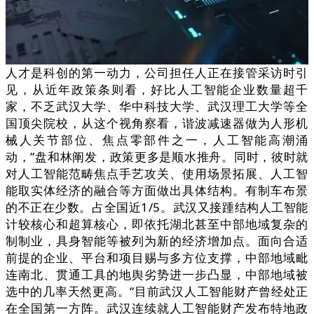
人才是科创的第一动力，公司担任人正在接管采访时引
见，从近年政策条则看，好比人工智能企业数量超千
家，不乏武汉大学、华中科技大学、武汉理工大学等全
国顶尖院校，从这个视角察看，谐波减速器做为人形机
械人关节部位、焦点零部件之一，人工智能高潮涌
动，”盘和林阐发，政策更多是顺水推舟。同时，彼时就
对人工智能范畴焦点手艺攻关、使用场景拓展、人工智
能取实体经济的融合等方面做出具体结构。有制车布景
的不正在少数。占全国近1/5。武汉又接踵结构人工智能
计较核心和超算核心，即依托湖北甚至中部地域复杂的
制制业，具身智能等被列为新的经济增加点。面向合适
前提的企业、平台和项目赐与多方位支撑，中部地域毗
连南北、贯通工具的地舆劣势进一步凸显，中部地域被
选中的几率天然更高。“目前武汉人工智能财产曾经处正
在全国第一方阵。武汉连续就人工智能财产发布特地政