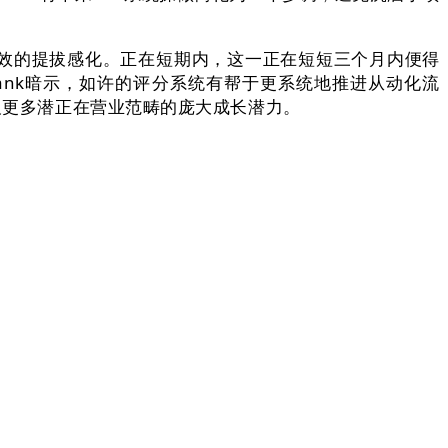
效的提拔感化。正在短期内，这一正在短短三个月内便得
ank暗示，如许的评分系统有帮于更系统地推进从动化流
及更多潜正在营业范畴的庞大成长潜力。