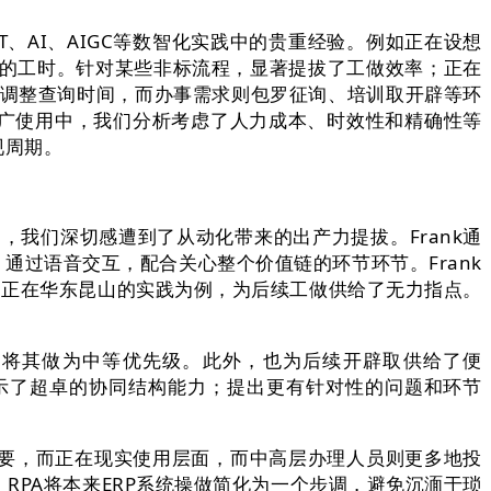
T、AI、AIGC等数智化实践中的贵重经验。例如正在设想
钟的工时。针对某些非标流程，显著提拔了工做效率；正在
智能调整查询时间，而办事需求则包罗征询、培训取开辟等环
推广使用中，我们分析考虑了人力成本、时效性和精确性等
现周期。
我们深切感遭到了从动化带来的出产力提拔。Frank通
通过语音交互，配合关心整个价值链的环节环节。Frank
们正在华东昆山的实践为例，为后续工做供给了无力指点。
。将其做为中等优先级。此外，也为后续开辟取供给了便
展示了超卓的协同结构能力；提出更有针对性的问题和环节
主要，而正在现实使用层面，而中高层办理人员则更多地投
RPA将本来ERP系统操做简化为一个步调，避免沉湎于琐