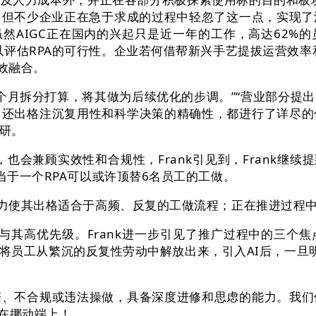
但不少企业正在急于求成的过程中轻忽了这一点，实现了
然AIGC正在国内的兴起只是近一年的工作，高达62%的
以评估RPA的可行性。企业若何借帮新兴手艺提拔运营效
效融合。
个月拆分打算，将其做为后续优化的步调。”“营业部分提
，还出格注沉复用性和科学决策的精确性，都进行了详尽的
研。
也会兼顾实效性和合规性，Frank引见到，Frank继续
当于一个RPA可以或许顶替6名员工的工做。
力使其出格适合于高频、反复的工做流程；正在推进过程
高优先级。Frank进一步引见了推广过程中的三个焦
员工从繁沉的反复性劳动中解放出来，引入AI后，一旦明白
不合规或违法操做，具备深度进修和思虑的能力。我们
在挪动端上！