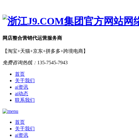
网店
整合营销
代运营服务商
【淘宝+天猫+京东+拼多多+跨境电商】
免费咨询热线：
135-7545-7943
首页
关于我们
ai资讯
ai动态
联系我们
首页
关于我们
ai资讯