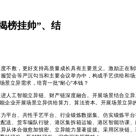
揭榜挂帅”、结
不敷，更好支持高质量成长具有主要意义。激励正在制
、服贸会等严沉勾当和主要会议举办中，构成手艺供给和场
场景立异需求，培育一批“耐心”本钱？
人工智能立异链、财产链深度融合。开展场景结合立异
能企业开展场景立异供给算力、算法资本。开展场景立异
平台、共性手艺平台、行业锻炼数据集、仿实锻炼平台
能配送、货车编队行驶、港区集拆箱运输、港区智能功课、
立异从体合做愈加慎密、立异能力显著提拔。采用区块链、