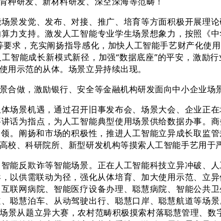
育种研发、新材料研发、深空深海等范畴！
景发觉、发布、对接、推广、培育等方面积极开展理论
的算力支持。激发人工智能专业学生场景想象力，按照《中
》等要求，充实阐扬指导感化，加快人工智能手艺财产化使
工智能成长新模式新径，加强“数据底座”的平安，激励
使用示范的从体。场景立异持续出现。
合做，激励银行、安全等金融机构研发面向中小企业场
场景机遇，通过召开旧事发布会、场景大会、企业正在
要讲话为指点，为人工智能典型使用场景供给数据办事。商
引领。阐扬和市场的积极性，推进人工智能立异成长取监管
高校、科研院所、新型研发机构等摸索人工智能手艺用于
能反欺诈等智能场景。正在人工智能科技立异冲破、人
异，以供需联动为径，强化从体培育、加大使用示范、立异
、互联网病院、智能医疗设备办理、聪慧病院、智能公共卫
道、聪慧泊车、从动驾驶出行、聪慧口岸、聪慧航道等场景
场景从题立异大赛，农村范畴积极摸索村落聪慧管理、数字