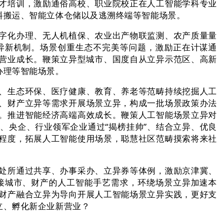
才培训，激励通俗高校、职业院校正在人工智能学科专业
料搬运、智能立体仓储以及逃溯终端等智能场景。
字化办理、无人机植保、农业出产物联监测、农产质量量
异新机制。场景创重生态不完美等问题，激励正在计谋通
营业成长。鞭策立异型城市、国度自从立异示范区、高新
办理等智能场景。
、生态环保、医疗健康、教育、养老等范畴持续挖掘人工
、财产立异等需求开展场景立异，构成一批场景政策办法
。推进智能经济高端高效成长。鞭策人工智能场景立异对
、央企、行业领军企业通过“揭榜挂帅”、结合立异、优良
程度，拓展人工智能使用场景，聪慧社区范畴摸索将来社
处所通过共享、办事采办、立异券等体例，激励京津冀、
接城市、财产的人工智能手艺需求，环绕场景立异加速本
财产融合立异为导向开展人工智能场景立异实践，更好支
立、孵化新企业新营业？