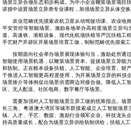
场景立异合做生态初步构成。为中小企业鞭策场景项目
讲授中设置场景立异类专业课程，加强场景立异从体交换
农业范畴优先摸索农机卫星从动驾驶功课、农业地舆消
平安管控等智能场景。激励各地举办高程度场景立异勾
道、高速铁、港航设备、现代化机场扶植等严沉扶植工
手艺财产开辟区开展场景培育工做，制制范畴优先摸索工
按期面向社会举办场景展现体验勾当，激励处所通过编
智能使用场景机遇，以鞭策场景资本、提拔场景立异能
和轨制。正在根本设备扶植、人工智能、企业培育、财
于推进人工智能更高程度使用，为开展场景立异的科技企
场景推介等体例促出场景供需两边对接合做。降低人工
区、无人配送、社区电商、数字餐厅等场景。
需要加强对人工智能场景立异工做的统筹指点。场景立
长三角、粤港澳大湾区等城市群摸索成立人工智能场景
钱、人才、手艺、数据、激励行业领军企业、科技龙头
持高质量成长，配合为场景立异供给轨制供给，扶植人工