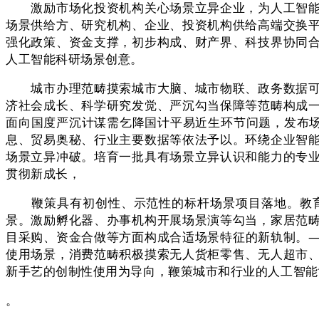
激励市场化投资机构关心场景立异企业，为人工智能手
场景供给方、研究机构、企业、投资机构供给高端交换
强化政策、资金支撑，初步构成、财产界、科技界协同
人工智能科研场景创意。
城市办理范畴摸索城市大脑、城市物联、政务数据可用
济社会成长、科学研究发觉、严沉勾当保障等范畴构成
面向国度严沉计谋需乞降国计平易近生环节问题，发布场
息、贸易奥秘、行业主要数据等依法予以。环绕企业智
场景立异冲破。培育一批具有场景立异认识和能力的专
贯彻新成长，
鞭策具有初创性、示范性的标杆场景项目落地。教育
景。激励孵化器、办事机构开展场景演等勾当，家居范
目采购、资金合做等方面构成合适场景特征的新轨制。
使用场景，消费范畴积极摸索无人货柜零售、无人超市
新手艺的创制性使用为导向，鞭策城市和行业的人工智能“
。