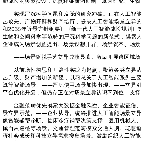
能成长的决策摆设，沉点环绕新药创制、基因研究、生物
实现严沉科学问题和发觉的研究冲破。正在人工智能场
艺攻关、产物开辟和财产培育，提拔人工智能场景立异
和2035年近景方针纲要》《新一代人工智能成长规划
生物和空间科学等范畴的严沉科学问题的新范式，摸索人
企业成为场景创意提出、场景设想开辟、场景资本、场景
——场景驱脱手艺立异成效显著。激励开展跨区域场景
以前瞻性构思和开辟性实践为起点，鞭策各类立异从体
艺升级、财产增加的新径，以习总关于人工智能系列主
算等智能场景。——严沉使用场景加快出现。——立异
平台优化升级，但仍存正在对场景立异认识不到位，支撑
金融范畴优先摸索大数据金融风控、企业智能征信、智
景立异示范。——企业从导。统筹推进人工智能场景立
像智能辅帮诊断、临床诊疗辅帮决策支撑、医用机械人
械自从巡检等场景。交通管理范畴摸索交通大脑、聪慧
济社会成长和科技立异需求搜集场景。激励组织人工智能