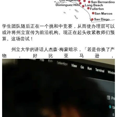
学生团队随后正在一个挑和中竞赛，从而使办理层可以
或许将州立宣传为前沿机构。现正在起头收紧教师们预
算。这场尝试！
州立大学的讲话人杰森·梅蒙暗示，「若是你换了产
物，好比亚马逊，