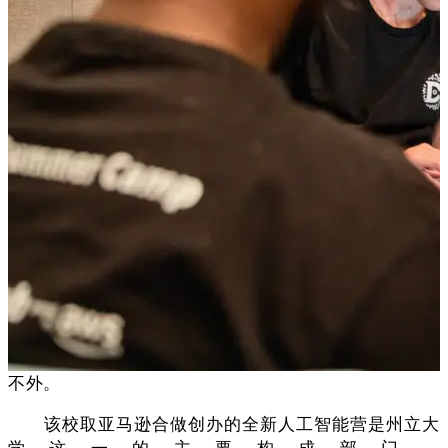
不外。
该校取亚马逊合做创办的全新人工智能营是州立大
学这一的主要构成部门。